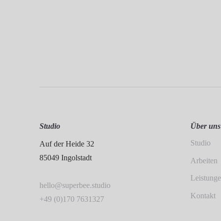
Studio
Über uns
Studio
Auf der Heide 32
85049 Ingolstadt
Arbeiten
Leistung
hello@superbee.studio
Kontakt
+49 (0)170 7631327