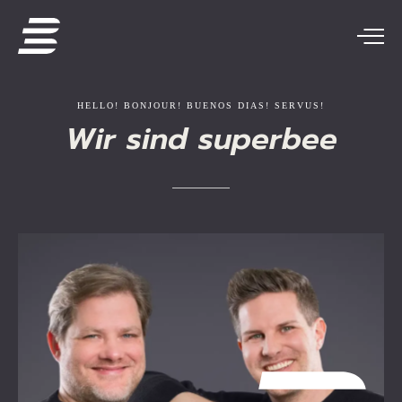
HELLO!
BONJOUR!
BUENOS
DIAS!
SERVUS!
Wir
sind
superbee