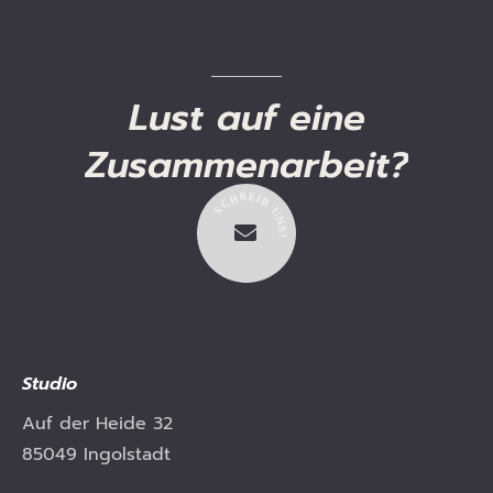
Lust
auf
eine
Zusammenarbeit?
R
E
H
I
B
C
S
U
N
S
!
Studio
Auf der Heide 32
85049 Ingolstadt