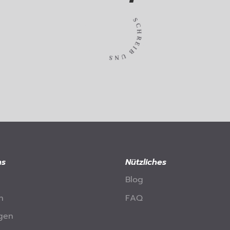
S
C
H
R
E
I
B
U
S
N
ns
Nützliches
Blog
n
FAQ
gen