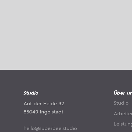
Studio
Über u
Studio
Auf der Heide 32
85049 Ingolstadt
Arbeite
Leistun
hello@superbee.studio