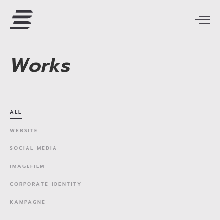
Works
ALL
WEBSITE
SOCIAL
MEDIA
IMAGEFILM
CORPORATE
IDENTITY
KAMPAGNE