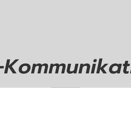
-Kommunikat