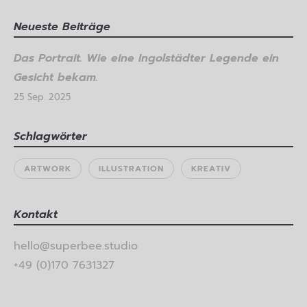
Neueste Beiträge
Das Portrait. Wie eine Ingolstädter Legende ein
Gesicht bekam.
25 Sep. 2025
Schlagwörter
ARTWORK
ILLUSTRATION
KREATIV
Kontakt
hello@superbee.studio
+49 (0)170 7631327